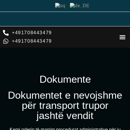
+491708443479
Liste der
+491708443479
Dokumente
Dokumentet e nevojshme
për transport trupor
jashtë vendit
Kemi nderin të marrim procedurat administrative për ju