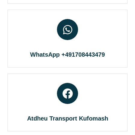
WhatsApp +491708443479
Atdheu Transport Kufomash